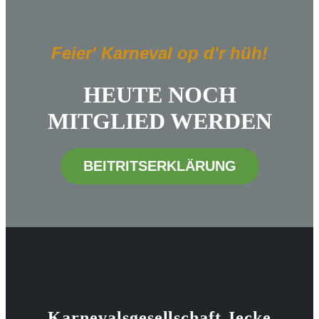
Feier' Karneval op d'r hüh!
HEUTE NOCH
MITGLIED WERDEN
BEITRITSERKLÄRUNG
Karnevalsgesellschaft Jecke