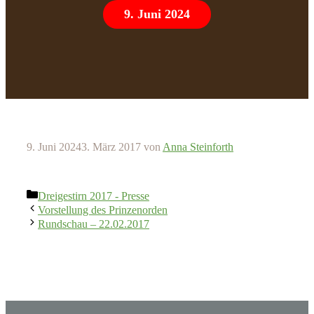
9. Juni 2024
9. Juni 2024
3. März 2017
von
Anna Steinforth
Kategorien
Dreigestirn 2017 - Presse
Vorstellung des Prinzenorden
Rundschau – 22.02.2017