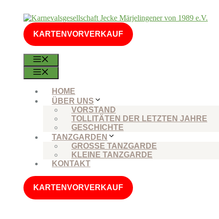
Zum
Inhalt
springen
KARTENVORVERKAUF
MENÜ
MENÜ
HOME
ÜBER UNS
VORSTAND
TOLLITÄTEN DER LETZTEN JAHRE
GESCHICHTE
TANZGARDEN
GROSSE TANZGARDE
KLEINE TANZGARDE
KONTAKT
KARTENVORVERKAUF