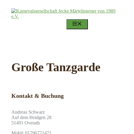
Zum
Inhalt
springen
KARTENVORVERKAUF
MENÜ
Große Tanzgarde
Kontakt & Buchung
Andreas Schwarz
Auf dem Heidgen 28
51491 Overath
Mobil: 01796771471