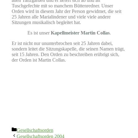
allen Tanzgarden und er liefert sich ab und an
Tuschgefechte mit so manchem Büttenredner. Unser
Orden wird in diesem Jahr der Person gewidmet, die seit
25 Jahren alle Marialindener und viele viele andere
Sitzungen musikalisch begleitet hat.
Es ist unser
Kapellmeister Martin Collas
.
Er ist nicht nur ununterbrochen seit 25 Jahren dabei,
sondern leitet die Sitzungskapelle, die seinen Namen trägt,
seit 15 Jahren. Den Orden zu beschreiben erübrigt sich,
der Orden ist Martin Collas.
Kategorien
Gesellschaftsorden
Gesellschaftsorden 2004