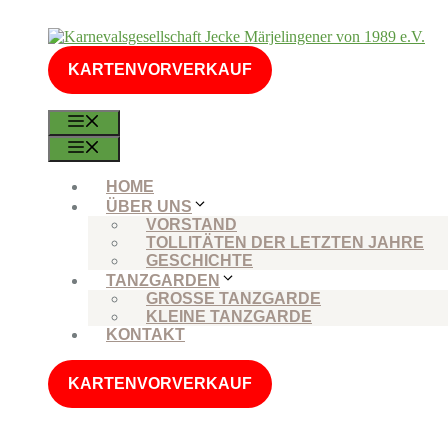
Zum
Inhalt
springen
KARTENVORVERKAUF
MENÜ
MENÜ
HOME
ÜBER UNS
VORSTAND
TOLLITÄTEN DER LETZTEN JAHRE
GESCHICHTE
TANZGARDEN
GROSSE TANZGARDE
KLEINE TANZGARDE
KONTAKT
KARTENVORVERKAUF