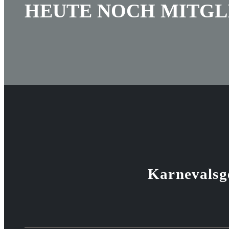
HEUTE NOCH MITGL
Karnevalsge