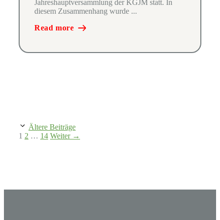
Jahreshauptversammlung der KGJM statt. In
diesem Zusammenhang wurde ...
Read more
Ältere Beiträge
Seite
Seite
Seite
1
2
…
14
Weiter
→