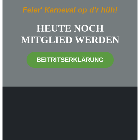
Feier' Karneval op d'r hüh!
HEUTE NOCH
MITGLIED WERDEN
BEITRITSERKLÄRUNG