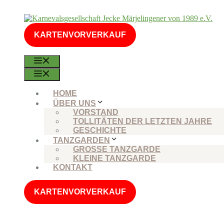
Zum
Inhalt
springen
KARTENVORVERKAUF
MENÜ
MENÜ
HOME
ÜBER UNS
VORSTAND
TOLLITÄTEN DER LETZTEN JAHRE
GESCHICHTE
TANZGARDEN
GROSSE TANZGARDE
KLEINE TANZGARDE
KONTAKT
KARTENVORVERKAUF