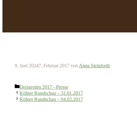
9. Juni 2024
7. Februar 2017
von
Anna Steinforth
Kategorien
Dreigestirn 2017 - Presse
Kölner Rundschau – 31.01.2017
Kölner Rundschau – 04.02.2017