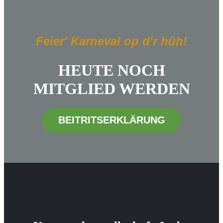
Feier' Karneval op d'r hüh!
HEUTE NOCH
MITGLIED WERDEN
BEITRITSERKLÄRUNG