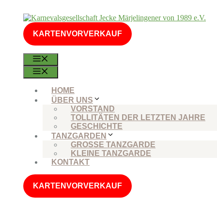
Zum
Inhalt
springen
KARTENVORVERKAUF
MENÜ
MENÜ
HOME
ÜBER UNS
VORSTAND
TOLLITÄTEN DER LETZTEN JAHRE
GESCHICHTE
TANZGARDEN
GROSSE TANZGARDE
KLEINE TANZGARDE
KONTAKT
KARTENVORVERKAUF